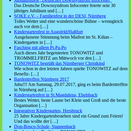
Jubiläumsfest „Deutsches Downsyndrom Infocenter“
Das Deutsche Downsyndrom Infocenter feierte sein 30
jähriges Jubiläum und
[…]
SOKE e.V. – Familienfest in der DESI, Nürnberg
Tolles Wetter und eine wunderschöne Bühne – wenngleich
auch vor dem
[…]
Kindergartenfest in Augsfeld/Haßfurt
Ausgelassene Stimmung beim Maifest im St. Kilian –
Kindergarten in
[…]
Fasching mit allem Pi-Pa-Po
Auch dieses Jahr begeisterten TONOWITZ und
TROMMELFRITZ am Mittwoch vor den
[…]
TONOWITZ begrüßt das Nürnberger Christkind
Wie schon in den letzten Jahren spielte TONOWITZ auf dem
Benefiz-
[…]
Bardentreffen Nürnberg 2017
Juhu!!! Am Samstag, 29.07.2017, ging es beim Bardentreffen
in Nürnberg auf
[…]
Kindergartenfest in St.Magdalena, Ebelsbach
Bestes Wetter, beste Laune bei Klein und Groß und die beste
Organisation
[…]
Integrativer Kindergarten, Hersbruck
25 Jahre Kindergartenbestehen sind ein Grund zum Feiern!
Und das wollte der
[…]
Don-Bosco-Schule, Stappenbach