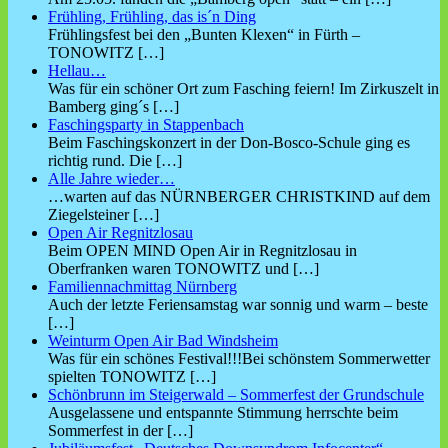
Frühling, Frühling, das is´n Ding
Frühlingsfest bei den „Bunten Klexen“ in Fürth –
TONOWITZ
[…]
Hellau…
Was für ein schöner Ort zum Fasching feiern! Im Zirkuszelt in
Bamberg ging´s
[…]
Faschingsparty in Stappenbach
Beim Faschingskonzert in der Don-Bosco-Schule ging es
richtig rund. Die
[…]
Alle Jahre wieder…
…warten auf das NÜRNBERGER CHRISTKIND auf dem
Ziegelsteiner
[…]
Open Air Regnitzlosau
Beim OPEN MIND Open Air in Regnitzlosau in
Oberfranken waren TONOWITZ und
[…]
Familiennachmittag Nürnberg
Auch der letzte Feriensamstag war sonnig und warm – beste
[…]
Weinturm Open Air Bad Windsheim
Was für ein schönes Festival!!!Bei schönstem Sommerwetter
spielten TONOWITZ
[…]
Schönbrunn im Steigerwald – Sommerfest der Grundschule
Ausgelassene und entspannte Stimmung herrschte beim
Sommerfest in der
[…]