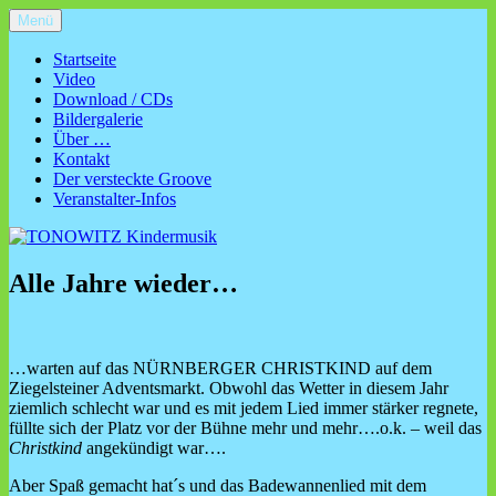
Zum
Menü
TONOWITZ Kindermusik
Kinderliedermacher TONOWITZ aus Nürnberg – Kinderkonzerte,
Inhalt
Kinderlieder zum Mitmachen und Mitsingen
springen
Startseite
Video
Download / CDs
Bildergalerie
Über …
Kontakt
Der versteckte Groove
Veranstalter-Infos
Alle Jahre wieder…
…warten auf das NÜRNBERGER CHRISTKIND auf dem
Ziegelsteiner Adventsmarkt. Obwohl das Wetter in diesem Jahr
ziemlich schlecht war und es mit jedem Lied immer stärker regnete,
füllte sich der Platz vor der Bühne mehr und mehr….o.k. – weil das
Christkind
angekündigt war….
Aber Spaß gemacht hat´s und das Badewannenlied mit dem