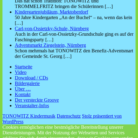
Das hat schon Tradition: TONOWITZ und
TROMMELFRITZ bringen die Schülerinnen
[…]
Kindergartenjubiläum, Marktoberdorf
50 Jahre Kindergarten „An der Buchel“ – na, wenn das kein
[…]
Carl-von-Ossietzky-Schule, Nürnberg
Auch in der Carl-von-Ossietzky-Grundschule ging es auf der
Faschingsparty
[…]
Adventsmarkt Ziegelstein, Nürnberg
Schon mehrmals hat TONOWITZ den Benefiz-Adventsmart
der Gemeinde St. Georg
[…]
Startseite
Video
Download / CDs
Bildergalerie
Über …
Kontakt
Der versteckte Groove
Veranstalter-Infos
TONOWITZ Kindermusik
Datenschutz
Stolz präsentiert von
WordPress
Cookies ermöglichen eine bestmögliche Bereitstellung unserer
Dienstleistungen. Mit der Nutzung der Webseiten und Services