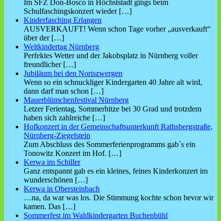
Im SFZ Don-Bosco in Höchststadt gings beim
Schulfaschingskonzert wieder
[…]
Kinderfasching Erlangen
AUSVERKAUFT! Wenn schon Tage vorher „ausverkauft“
über der
[…]
Weltkindertag Nürnberg
Perfektes Wetter und der Jakobsplatz in Nürnberg voller
freundlicher
[…]
Jubiläum bei den Noriszwergen
Wenn so ein schnuckliger Kindergarten 40 Jahre alt wird,
dann darf man schon
[…]
Mauerblümchenfestival Nürnberg
Letzer Ferientag, Sommerhitze bei 30 Grad und trotzdem
haben sich zahlreiche
[…]
Hofkonzert in der Gemeinschaftsunterkunft Rathsbergstraße,
Nürnberg-Ziegelstein
Zum Abschluss des Sommerferienprogramms gab´s ein
Tonowitz Konzert im Hof.
[…]
Kerwa im Schiller
Ganz entspannt gab es ein kleines, feines Kinderkonzert im
wunderschönen
[…]
Kerwa in Obersteinbach
…na, da war was los. Die Stimmung kochte schon bevor wir
kamen. Das
[…]
Sommerfest im Waldkindergarten Buchenbühl