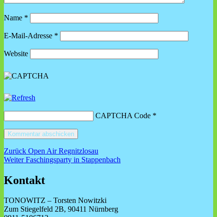
Name
*
E-Mail-Adresse
*
Website
CAPTCHA Code
*
Beitragsnavigation
Vorheriger
Zurück
Open Air Regnitzlosau
Nächster
Beitrag:
Weiter
Faschingsparty in Stappenbach
Beitrag:
Kontakt
TONOWITZ – Torsten Nowitzki
Zum Stiegelfeld 2B, 90411 Nürnberg