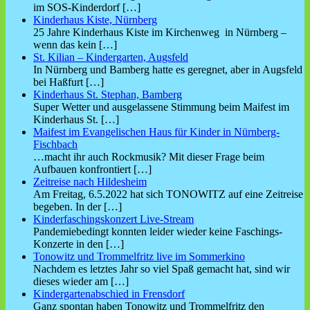
im SOS-Kinderdorf
[…]
Kinderhaus Kiste, Nürnberg
25 Jahre Kinderhaus Kiste im Kirchenweg in Nürnberg –
wenn das kein
[…]
St. Kilian – Kindergarten, Augsfeld
In Nürnberg und Bamberg hatte es geregnet, aber in Augsfeld
bei Haßfurt
[…]
Kinderhaus St. Stephan, Bamberg
Super Wetter und ausgelassene Stimmung beim Maifest im
Kinderhaus St.
[…]
Maifest im Evangelischen Haus für Kinder in Nürnberg-
Fischbach
…macht ihr auch Rockmusik? Mit dieser Frage beim
Aufbauen konfrontiert
[…]
Zeitreise nach Hildesheim
Am Freitag, 6.5.2022 hat sich TONOWITZ auf eine Zeitreise
begeben. In der
[…]
Kinderfaschingskonzert Live-Stream
Pandemiebedingt konnten leider wieder keine Faschings-
Konzerte in den
[…]
Tonowitz und Trommelfritz live im Sommerkino
Nachdem es letztes Jahr so viel Spaß gemacht hat, sind wir
dieses wieder am
[…]
Kindergartenabschied in Frensdorf
Ganz spontan haben Tonowitz und Trommelfritz den