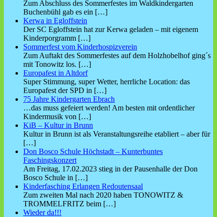
Zum Abschluss des Sommerfestes im Waldkindergarten
Buchenbühl gab es ein
[…]
Kerwa in Egloffstein
Der SC Egloffstein hat zur Kerwa geladen – mit eigenem
Kinderporgramm
[…]
Sommerfest vom Kinderhospizverein
Zum Auftakt des Sommerfestes auf dem Holzhobelhof ging´s
mit Tonowitz los.
[…]
Europafest in Altdorf
Super Stimmung, super Wetter, herrliche Location: das
Europafest der SPD in
[…]
75 Jahre Kindergarten Ebrach
…das muss gefeiert werden! Am besten mit ordentlicher
Kindermusik von
[…]
KiB – Kultur in Brunn
Kultur in Brunn ist als Veranstaltungsreihe etabliert – aber für
[…]
Don Bosco Schule Höchstadt – Kunterbuntes
Faschingskonzert
Am Freitag, 17.02.2023 stieg in der Pausenhalle der Don
Bosco Schule in
[…]
Kinderfasching Erlangen Redoutensaal
Zum zweiten Mal nach 2020 haben TONOWITZ &
TROMMELFRITZ beim
[…]
Wieder da!!!