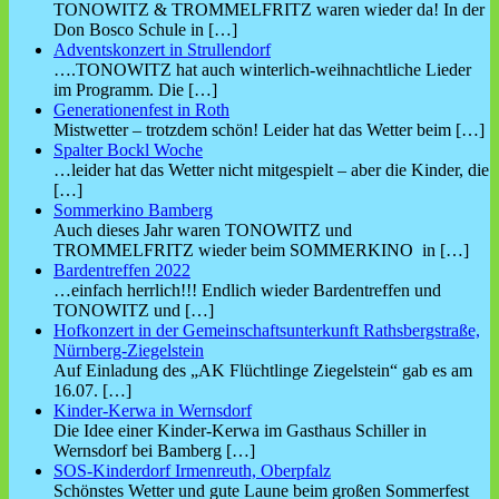
TONOWITZ & TROMMELFRITZ waren wieder da! In der
Don Bosco Schule in
[…]
Adventskonzert in Strullendorf
….TONOWITZ hat auch winterlich-weihnachtliche Lieder
im Programm. Die
[…]
Generationenfest in Roth
Mistwetter – trotzdem schön! Leider hat das Wetter beim
[…]
Spalter Bockl Woche
…leider hat das Wetter nicht mitgespielt – aber die Kinder, die
[…]
Sommerkino Bamberg
Auch dieses Jahr waren TONOWITZ und
TROMMELFRITZ wieder beim SOMMERKINO in
[…]
Bardentreffen 2022
…einfach herrlich!!! Endlich wieder Bardentreffen und
TONOWITZ und
[…]
Hofkonzert in der Gemeinschaftsunterkunft Rathsbergstraße,
Nürnberg-Ziegelstein
Auf Einladung des „AK Flüchtlinge Ziegelstein“ gab es am
16.07.
[…]
Kinder-Kerwa in Wernsdorf
Die Idee einer Kinder-Kerwa im Gasthaus Schiller in
Wernsdorf bei Bamberg
[…]
SOS-Kinderdorf Irmenreuth, Oberpfalz
Schönstes Wetter und gute Laune beim großen Sommerfest