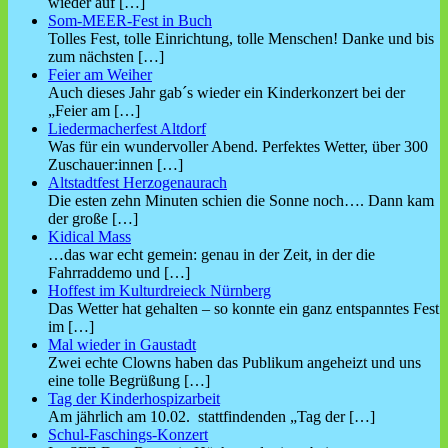
wieder auf
[…]
Som-MEER-Fest in Buch
Tolles Fest, tolle Einrichtung, tolle Menschen! Danke und bis
zum nächsten
[…]
Feier am Weiher
Auch dieses Jahr gab´s wieder ein Kinderkonzert bei der
„Feier am
[…]
Liedermacherfest Altdorf
Was für ein wundervoller Abend. Perfektes Wetter, über 300
Zuschauer:innen
[…]
Altstadtfest Herzogenaurach
Die esten zehn Minuten schien die Sonne noch…. Dann kam
der große
[…]
Kidical Mass
…das war echt gemein: genau in der Zeit, in der die
Fahrraddemo und
[…]
Hoffest im Kulturdreieck Nürnberg
Das Wetter hat gehalten – so konnte ein ganz entspanntes Fest
im
[…]
Mal wieder in Gaustadt
Zwei echte Clowns haben das Publikum angeheizt und uns
eine tolle Begrüßung
[…]
Tag der Kinderhospizarbeit
Am jährlich am 10.02. stattfindenden „Tag der
[…]
Schul-Faschings-Konzert