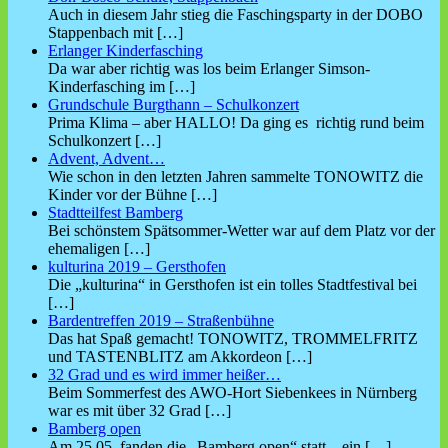
Auch in diesem Jahr stieg die Faschingsparty in der DOBO
Stappenbach mit
[…]
Erlanger Kinderfasching
Da war aber richtig was los beim Erlanger Simson-
Kinderfasching im
[…]
Grundschule Burgthann – Schulkonzert
Prima Klima – aber HALLO! Da ging es richtig rund beim
Schulkonzert
[…]
Advent, Advent…
Wie schon in den letzten Jahren sammelte TONOWITZ die
Kinder vor der Bühne
[…]
Stadtteilfest Bamberg
Bei schönstem Spätsommer-Wetter war auf dem Platz vor der
ehemaligen
[…]
kulturina 2019 – Gersthofen
Die „kulturina“ in Gersthofen ist ein tolles Stadtfestival bei
[…]
Bardentreffen 2019 – Straßenbühne
Das hat Spaß gemacht! TONOWITZ, TROMMELFRITZ
und TASTENBLITZ am Akkordeon
[…]
32 Grad und es wird immer heißer…
Beim Sommerfest des AWO-Hort Siebenkees in Nürnberg
war es mit über 32 Grad
[…]
Bamberg open
Am 25.05. fanden die „Bamberg open“ statt – ein
[…]