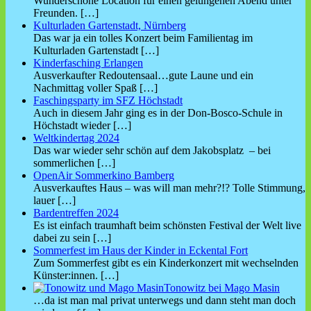
Wunderschöne Location für einen gelungenen Abend unter
Freunden.
[…]
Kulturladen Gartenstadt, Nürnberg
Das war ja ein tolles Konzert beim Familientag im
Kulturladen Gartenstadt
[…]
Kinderfasching Erlangen
Ausverkaufter Redoutensaal…gute Laune und ein
Nachmittag voller Spaß
[…]
Faschingsparty im SFZ Höchstadt
Auch in diesem Jahr ging es in der Don-Bosco-Schule in
Höchstadt wieder
[…]
Weltkindertag 2024
Das war wieder sehr schön auf dem Jakobsplatz – bei
sommerlichen
[…]
OpenAir Sommerkino Bamberg
Ausverkauftes Haus – was will man mehr?!? Tolle Stimmung,
lauer
[…]
Bardentreffen 2024
Es ist einfach traumhaft beim schönsten Festival der Welt live
dabei zu sein
[…]
Sommerfest im Haus der Kinder in Eckental Fort
Zum Sommerfest gibt es ein Kinderkonzert mit wechselnden
Künster:innen.
[…]
Tonowitz bei Mago Masin
…da ist man mal privat unterwegs und dann steht man doch