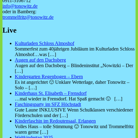
0911-5106712
info@tonowitz.de
oder in Bamberg:
trommelfritz@tonowitz.de
Live
Kulturladen Schloss Almoshof
Sommerfest zum 40jährigen Jubiläum im Kulturladen Schloss
Almoshof…was
[…]
Augen auf den Dachsberg
Augen auf den Dachsberg – Blindeninstitut „Nowitzki – Der
[…]
Kindergarten Regenbogen – Ebern
Es ist angerichtet 🙂 Unklare Wetterlage, daher Tonowitz –
Solo –
[…]
Kinderhaus St. Elisabeth – Frensdorf
…mal wieder in Frensdorf. Hat Spaß gemacht 🙂
[…]
Faschingsparty im SFZ Höchstadt
Gute Laune INKLUSIVE Wenn Schulklassen verschiedener
Förderschulen und der
[…]
Kinderfaschin im Redoutensaal, Erlangen
Volles Haus – tolle Stimmung 🙂 Tonowitz und Trommelfritz
waren gerne
[…]
Weltkindertag 2025