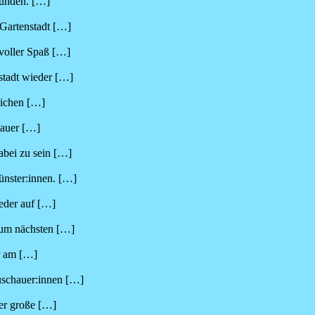
eunden.
[…]
 Gartenstadt
[…]
voller Spaß
[…]
stadt wieder
[…]
lichen
[…]
lauer
[…]
dabei zu sein
[…]
ünster:innen.
[…]
eder auf
[…]
 zum nächsten
[…]
er am
[…]
uschauer:innen
[…]
er große
[…]