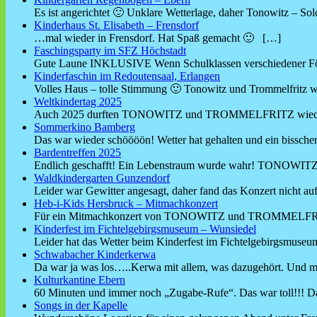
Es ist angerichtet 🙂 Unklare Wetterlage, daher Tonowitz – So
Kinderhaus St. Elisabeth – Frensdorf
…mal wieder in Frensdorf. Hat Spaß gemacht 🙂
[…]
Faschingsparty im SFZ Höchstadt
Gute Laune INKLUSIVE Wenn Schulklassen verschiedener Fö
Kinderfaschin im Redoutensaal, Erlangen
Volles Haus – tolle Stimmung 🙂 Tonowitz und Trommelfritz 
Weltkindertag 2025
Auch 2025 durften TONOWITZ und TROMMELFRITZ wieder
Sommerkino Bamberg
Das war wieder schöööön! Wetter hat gehalten und ein biss
Bardentreffen 2025
Endlich geschafft! Ein Lebenstraum wurde wahr! TONO
Waldkindergarten Gunzendorf
Leider war Gewitter angesagt, daher fand das Konzert nicht au
Heb-i-Kids Hersbruck – Mitmachkonzert
Für ein Mitmachkonzert von TONOWITZ und TROMMELFRI
Kinderfest im Fichtelgebirgsmuseum – Wunsiedel
Leider hat das Wetter beim Kinderfest im Fichtelgebirgsmuse
Schwabacher Kinderkerwa
Da war ja was los…..Kerwa mit allem, was dazugehört. Und 
Kulturkantine Ebern
60 Minuten und immer noch „Zugabe-Rufe“. Das war toll!!! 
Songs in der Kapelle