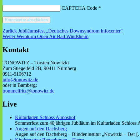
CAPTCHA Code
*
Beitragsnavigation
Vorheriger
Zurück
Jubiläumsfest „Deutsches Downsyndrom Infocenter“
Nächster
Beitrag:
Weiter
Weinturm Open Air Bad Windsheim
Beitrag:
Kontakt
TONOWITZ – Torsten Nowitzki
Zum Stiegelfeld 2B, 90411 Nürnberg
0911-5106712
info@tonowitz.de
oder in Bamberg:
trommelfritz@tonowitz.de
Live
Kulturladen Schloss Almoshof
Sommerfest zum 40jährigen Jubiläum im Kulturladen Schlos
Augen auf den Dachsberg
Augen auf den Dachsberg – Blindeninstitut „Nowitzki – Der
[
Kindergarten Regenbogen – Ebern