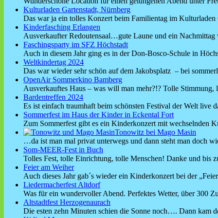
Wunderschöne Location für einen gelungenen Abend unter Fr
Kulturladen Gartenstadt, Nürnberg
Das war ja ein tolles Konzert beim Familientag im Kulturladen
Kinderfasching Erlangen
Ausverkaufter Redoutensaal…gute Laune und ein Nachmittag 
Faschingsparty im SFZ Höchstadt
Auch in diesem Jahr ging es in der Don-Bosco-Schule in Höch
Weltkindertag 2024
Das war wieder sehr schön auf dem Jakobsplatz – bei sommer
OpenAir Sommerkino Bamberg
Ausverkauftes Haus – was will man mehr?!? Tolle Stimmung, 
Bardentreffen 2024
Es ist einfach traumhaft beim schönsten Festival der Welt live 
Sommerfest im Haus der Kinder in Eckental Fort
Zum Sommerfest gibt es ein Kinderkonzert mit wechselnden K
Tonowitz bei Mago Masin
…da ist man mal privat unterwegs und dann steht man doch wi
Som-MEER-Fest in Buch
Tolles Fest, tolle Einrichtung, tolle Menschen! Danke und bis
Feier am Weiher
Auch dieses Jahr gab´s wieder ein Kinderkonzert bei der „Fei
Liedermacherfest Altdorf
Was für ein wundervoller Abend. Perfektes Wetter, über 300 Z
Altstadtfest Herzogenaurach
Die esten zehn Minuten schien die Sonne noch…. Dann kam d