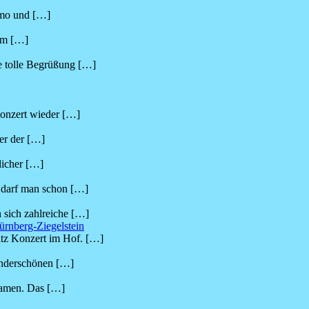
demo und
[…]
 im
[…]
e tolle Begrüßung
[…]
konzert wieder
[…]
er der
[…]
licher
[…]
n darf man schon
[…]
 sich zahlreiche
[…]
ürnberg-Ziegelstein
tz Konzert im Hof.
[…]
wunderschönen
[…]
kamen. Das
[…]