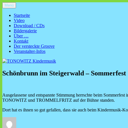
Zum
Menü
TONOWITZ Kindermusik
Kinderliedermacher TONOWITZ aus Nürnberg – Kinderkonzerte, Ki
Inhalt
springen
Startseite
Video
Download / CDs
Bildergalerie
Über …
Kontakt
Der versteckte Groove
Veranstalter-Infos
Schönbrunn im Steigerwald – Sommerfest
Ausgelassene und entspannte Stimmung herrschte beim Sommerfest in 
TONOWITZ und TROMMELFRITZ auf der Bühne standen.
Dort hat es ihnen so gut gefallen, dass sie auch beim Kindermusik-
Autor
Veröffentlicht
am