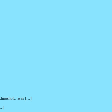
s Almoshof…was
[…]
…]