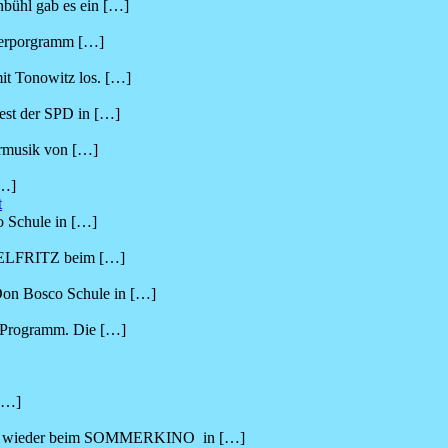
bühl gab es ein
[…]
nderporgramm
[…]
it Tonowitz los.
[…]
fest der SPD in
[…]
ermusik von
[…]
…]
t
o Schule in
[…]
ELFRITZ beim
[…]
n Bosco Schule in
[…]
 Programm. Die
[…]
[…]
Z wieder beim SOMMERKINO in
[…]