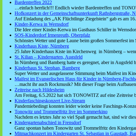
Bardentreffen 2022
…einfach herrlich!!! Endlich wieder Bardentreffen und TO
Hofkonzert in der Gemeinschaftsunterkunft Rathsbergstraße, N
Auf Einladung des „AK Flüchtlinge Ziegelstein“ gab es am 16
Kinder-Kerwa in Wernsdorf
Die Idee einer Kinder-Kerwa im Gasthaus Schiller in Wernsdo
SOS-Kinderdorf Irmenreuth, Oberpfalz
Schönstes Wetter und gute Laune beim großen Sommerfest i
Kinderhaus Kiste, Nürnberg
25 Jahre Kinderhaus Kiste im Kirchenweg in Nürnberg – wen
St. Kilian – Kindergarten, Augsfeld
In Nürnberg und Bamberg hatte es geregnet, aber in Augsfeld 
Kinderhaus St. Stephan, Bamberg
Super Wetter und ausgelassene Stimmung beim Maifest im Kin
Maifest im Evangelischen Haus für Kinder in Nürnberg-Fischb
…macht ihr auch Rockmusik? Mit dieser Frage beim Aufbauen 
Zeitreise nach Hildesheim
Am Freitag, 6.5.2022 hat sich TONOWITZ auf eine Zeitreise 
Kinderfaschingskonzert Live-Stream
Pandemiebedingt konnten leider wieder keine Faschings-Konze
Tonowitz und Trommelfritz live im Sommerkino
Nachdem es letztes Jahr so viel Spaß gemacht hat, sind wir di
Kindergartenabschied in Frensdorf
Ganz spontan haben Tonowitz und Trommelfritz den Kindergar
Mitmachkonzert im Kindergarten St. Sebastian in Gaustadt, B