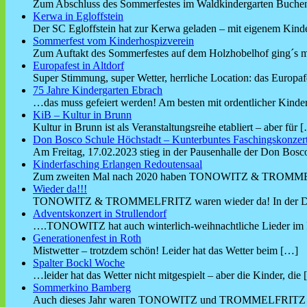
Zum Abschluss des Sommerfestes im Waldkindergarten Buchen
Kerwa in Egloffstein
Der SC Egloffstein hat zur Kerwa geladen – mit eigenem Ki
Sommerfest vom Kinderhospizverein
Zum Auftakt des Sommerfestes auf dem Holzhobelhof ging´s m
Europafest in Altdorf
Super Stimmung, super Wetter, herrliche Location: das Europa
75 Jahre Kindergarten Ebrach
…das muss gefeiert werden! Am besten mit ordentlicher Kind
KiB – Kultur in Brunn
Kultur in Brunn ist als Veranstaltungsreihe etabliert – aber für
[
Don Bosco Schule Höchstadt – Kunterbuntes Faschingskonzer
Am Freitag, 17.02.2023 stieg in der Pausenhalle der Don Bosc
Kinderfasching Erlangen Redoutensaal
Zum zweiten Mal nach 2020 haben TONOWITZ & TROMM
Wieder da!!!
TONOWITZ & TROMMELFRITZ waren wieder da! In der Do
Adventskonzert in Strullendorf
….TONOWITZ hat auch winterlich-weihnachtliche Lieder im
Generationenfest in Roth
Mistwetter – trotzdem schön! Leider hat das Wetter beim
[…]
Spalter Bockl Woche
…leider hat das Wetter nicht mitgespielt – aber die Kinder, die
Sommerkino Bamberg
Auch dieses Jahr waren TONOWITZ und TROMMELFRIT