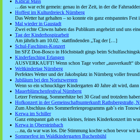
Kidical Mass
…das war echt gemein: genau in der Zeit, in der die Fahrrad
Hoffest im Kulturdreieck Nürnberg
Das Wetter hat gehalten – so konnte ein ganz entspanntes Fest
Mal wieder in Gaustadt
Zwei echte Clowns haben das Publikum angeheizt und uns ein
Tag der Kinderhospizarbeit
Am jährlich am 10.02. stattfindenden „Tag der
[…]
Schul-Faschings-Konzert
Im SFZ Don-Bosco in Höchststadt gings beim Schulfaschings
Kinderfasching Erlangen
AUSVERKAUFT! Wenn schon Tage vorher „ausverkauft“ üb
Weltkindertag Nürnberg
Perfektes Wetter und der Jakobsplatz in Nürnberg voller freund
Jubiläum bei den Noriszwergen
Wenn so ein schnuckliger Kindergarten 40 Jahre alt wird, dan
Mauerblümchenfestival Nürnberg
Letzer Ferientag, Sommerhitze bei 30 Grad und trotzdem haben
Hofkonzert in der Gemeinschaftsunterkunft Rathsbergstraße, N
Zum Abschluss des Sommerferienprogramms gab´s ein Tonowi
Kerwa im Schiller
Ganz entspannt gab es ein kleines, feines Kinderkonzert im 
Kerwa in Obersteinbach
…na, da war was los. Die Stimmung kochte schon bevor wir 
Sommerfest im Waldkindergarten Buchenbühl