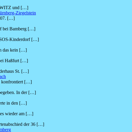
NOWITZ und
[…]
ürnberg-Ziegelstein
.07.
[…]
rf bei Bamberg
[…]
m SOS-Kinderdorf
[…]
n das kein
[…]
bei Haßfurt
[…]
derhaus St.
[…]
ach
konfrontiert
[…]
begeben. In der
[…]
rte in den
[…]
eses wieder am
[…]
tenabschied der 36
[…]
amberg