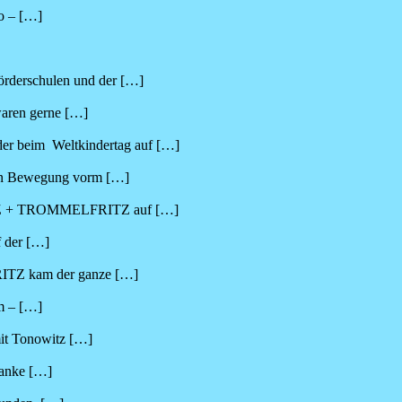
lo –
[…]
rderschulen und der
[…]
waren gerne
[…]
 beim Weltkindertag auf
[…]
chen Bewegung vorm
[…]
WITZ + TROMMELFRITZ auf
[…]
f der
[…]
TZ kam der ganze
[…]
um –
[…]
mit Tonowitz
[…]
Danke
[…]