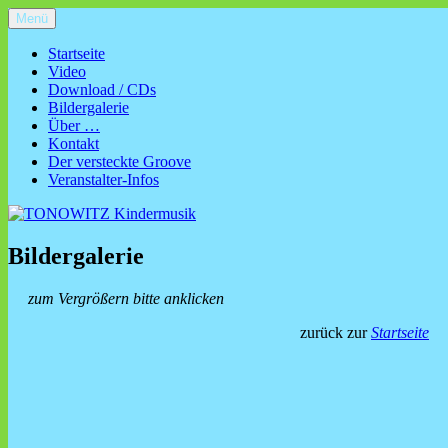
Zum
Menü
TONOWITZ Kindermusik
Kinderliedermacher TONOWITZ aus Nürnberg – Kinderkonzerte, Ki
Inhalt
springen
Startseite
Video
Download / CDs
Bildergalerie
Über …
Kontakt
Der versteckte Groove
Veranstalter-Infos
Bildergalerie
zum Vergrößern bitte anklicken
zurück zur
Startseite